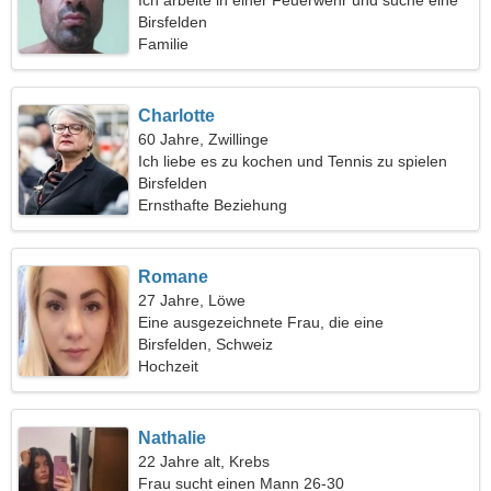
Ich arbeite in einer Feuerwehr und suche eine
liebevolle Frau
Birsfelden
Familie
Charlotte
60 Jahre, Zwillinge
Ich liebe es zu kochen und Tennis zu spielen
Birsfelden
Ernsthafte Beziehung
Romane
27 Jahre, Löwe
Eine ausgezeichnete Frau, die eine
Liebesbeziehung sucht
Birsfelden, Schweiz
Hochzeit
Nathalie
22 Jahre alt, Krebs
Frau sucht einen Mann 26-30