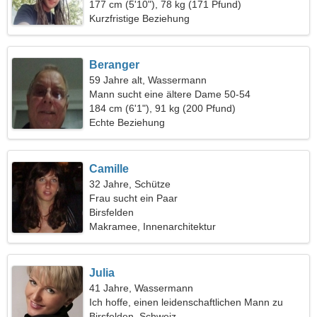
177 cm (5'10"), 78 kg (171 Pfund)
Kurzfristige Beziehung
Beranger
59 Jahre alt, Wassermann
Mann sucht eine ältere Dame 50-54
184 cm (6'1"), 91 kg (200 Pfund)
Echte Beziehung
Camille
32 Jahre, Schütze
Frau sucht ein Paar
Birsfelden
Makramee, Innenarchitektur
Julia
41 Jahre, Wassermann
Ich hoffe, einen leidenschaftlichen Mann zu
finden
Birsfelden, Schweiz